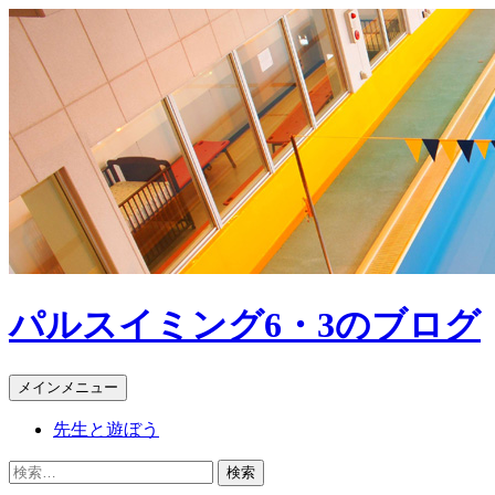
パルスイミング6・3のブログ
検
コ
メインメニュー
索
ン
先生と遊ぼう
テ
ン
検
ツ
索: