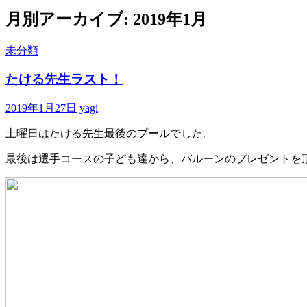
へ
月別アーカイブ: 2019年1月
ス
キ
ッ
未分類
プ
たける先生ラスト！
2019年1月27日
yagi
土曜日はたける先生最後のプールでした。
最後は選手コースの子ども達から、バルーンのプレゼントを