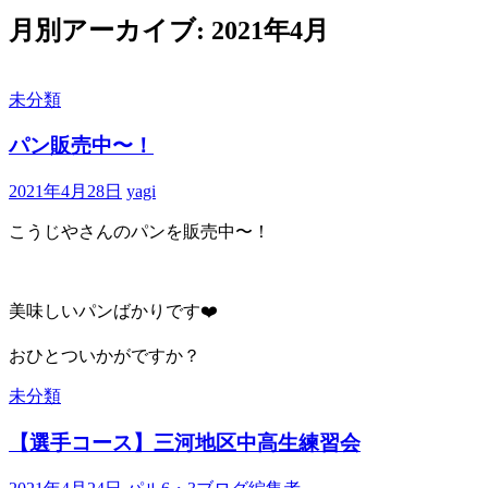
へ
月別アーカイブ: 2021年4月
ス
キ
ッ
プ
未分類
パン販売中〜！
2021年4月28日
yagi
こうじやさんのパンを販売中〜！
美味しいパンばかりです❤️
おひとついかがですか？
未分類
【選手コース】三河地区中高生練習会