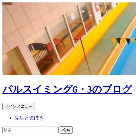
パルスイミング6・3のブログ
検
コ
メインメニュー
索
ン
先生と遊ぼう
テ
ン
検
ツ
索: