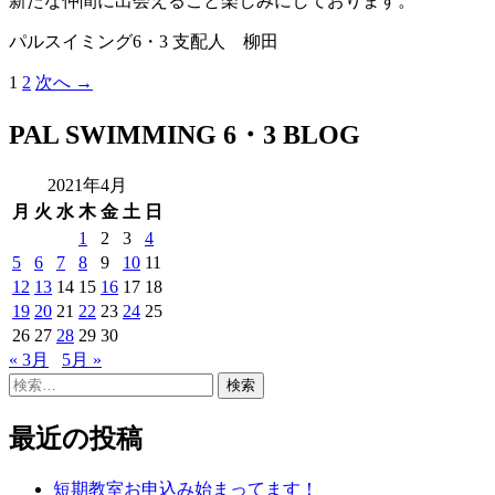
新たな仲間に出会えること楽しみにしております。
パルスイミング6・3 支配人 柳田
投
1
2
次へ →
稿
PAL SWIMMING 6・3 BLOG
ナ
ビ
2021年4月
ゲ
月
火
水
木
金
土
日
ー
1
2
3
4
シ
5
6
7
8
9
10
11
ョ
12
13
14
15
16
17
18
19
20
21
22
23
24
25
ン
26
27
28
29
30
« 3月
5月 »
検
索:
最近の投稿
短期教室お申込み始まってます！