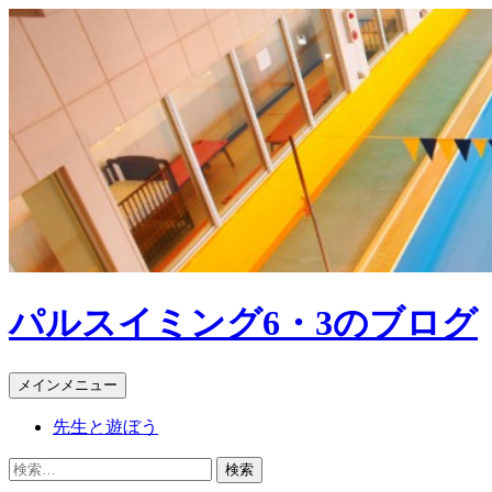
パルスイミング6・3のブログ
検
コ
メインメニュー
索
ン
先生と遊ぼう
テ
ン
検
ツ
索: