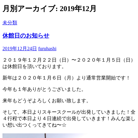
へ
月別アーカイブ: 2019年12月
ス
キ
ッ
未分類
プ
休館日のお知らせ
2019年12月24日
furuhashi
２０１９年１２月２２日（日）〜２０２０年１月５日（日）
は休館日を頂いております。
新年は２０２０年１月６日（月）より通常営業開始です！
今年も１年ありがとうございました。
来年もどうぞよろしくお願い致します。
そして、本日よりスキースクールが出発していきました！全
４行程で本日より４日連続で出発していきます！みんな楽し
い想い出つくってきてね〜☆