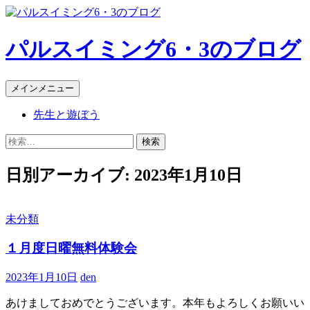
パルスイミング6・3のブログ
検
コ
メインメニュー
索
ン
先生と遊ぼう
テ
ン
検
ツ
索:
へ
日別アーカイブ: 2023年1月10日
ス
キ
ッ
プ
未分類
１月度日曜無料体験会
2023年1月10日
den
あけましておめでとうございます。本年もよろしくお願いい